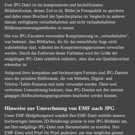
Eine JPG-Datei ist ein komprimiertes und hocheffizientes
Bilddateiformat, dessen Ziel es ist, Bilder in Fotoqualität zu speichern
und dabei einen Bruchteil des Speicherplatzes im Vergleich zu anderen
damals verfügbaren verlustbehafteten und nicht verlustbehafteten
Bildkomprimierungsmethoden zu nutzen.
Die von JPG-Encodern verwendete Komprimierung ist „verlustbehaftet“,
was bedeutet, dass Bildfarben, die für das menschliche Auge nicht
wahrnehmbar sind, während des Komprimierungsprozesses verworfen
werden. Durch das Entfernen dieser Farbdaten wird die Größe der
endgültigen JPG-Datei erheblich reduziert, ohne dass ein Qualitätsverlust
erkennbar ist.
Aufgrund ihres kompakten und hochwertigen Formats sind JPG-Dateien
eines der primären Bildformate, die von Websites, Digital- und
Telefon-/Tablet-Kameras und mehr verwendet werden. Diese weit
verbreitete Unterstützung bedeutet, dass JPG-Dateien mit den meisten
gängigen Bildbearbeitungsprogrammen bearbeitet werden können.
Hinweise zur Umrechnung von EMF nach JPG
Unser EMF-Bildgebungstool wandelt Ihre EMF-Datei mithilfe unseres
hochwertigen internen 2D-Renderings präzise in eine JPG-Bilddatei um,
um Ihre endgültige JPG-Datei zum Herunterladen zu erstellen. Ihre
EMF-Datei wird Pixel für Pixel analysiert, um eine möglichst genaue