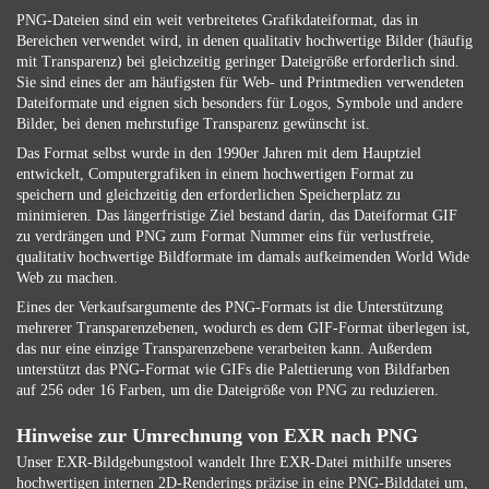
PNG-Dateien sind ein weit verbreitetes Grafikdateiformat, das in
Bereichen verwendet wird, in denen qualitativ hochwertige Bilder (häufig
mit Transparenz) bei gleichzeitig geringer Dateigröße erforderlich sind.
Sie sind eines der am häufigsten für Web- und Printmedien verwendeten
Dateiformate und eignen sich besonders für Logos, Symbole und andere
Bilder, bei denen mehrstufige Transparenz gewünscht ist.
Das Format selbst wurde in den 1990er Jahren mit dem Hauptziel
entwickelt, Computergrafiken in einem hochwertigen Format zu
speichern und gleichzeitig den erforderlichen Speicherplatz zu
minimieren. Das längerfristige Ziel bestand darin, das Dateiformat GIF
zu verdrängen und PNG zum Format Nummer eins für verlustfreie,
qualitativ hochwertige Bildformate im damals aufkeimenden World Wide
Web zu machen.
Eines der Verkaufsargumente des PNG-Formats ist die Unterstützung
mehrerer Transparenzebenen, wodurch es dem GIF-Format überlegen ist,
das nur eine einzige Transparenzebene verarbeiten kann. Außerdem
unterstützt das PNG-Format wie GIFs die Palettierung von Bildfarben
auf 256 oder 16 Farben, um die Dateigröße von PNG zu reduzieren.
Hinweise zur Umrechnung von EXR nach PNG
Unser EXR-Bildgebungstool wandelt Ihre EXR-Datei mithilfe unseres
hochwertigen internen 2D-Renderings präzise in eine PNG-Bilddatei um,