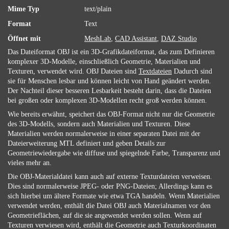
Mime Typ
text/plain
Format
Text
Öffnet mit
MeshLab
,
CAD Assistant
,
DAZ Studio
Das Dateiformat OBJ ist ein 3D-Grafikdateiformat, das zum Definieren
komplexer 3D-Modelle, einschließlich Geometrie, Materialien und
Texturen, verwendet wird. OBJ Dateien sind
Textdateien
Dadurch sind
sie für Menschen lesbar und können leicht von Hand geändert werden.
Der Nachteil dieser besseren Lesbarkeit besteht darin, dass die Dateien
bei großen oder komplexen 3D-Modellen recht groß werden können.
Wie bereits erwähnt, speichert das OBJ-Format nicht nur die Geometrie
des 3D-Modells, sondern auch Materialien und Texturen. Diese
Materialien werden normalerweise in einer separaten Datei mit der
Dateierweiterung MTL definiert und geben Details zur
Geometriewiedergabe wie diffuse und spiegelnde Farbe, Transparenz und
vieles mehr an.
Die OBJ-Materialdatei kann auch auf externe Texturdateien verweisen.
Dies sind normalerweise JPEG- oder PNG-Dateien; Allerdings kann es
sich hierbei um ältere Formate wie etwa TGA handeln. Wenn Materialien
verwendet werden, enthält die Datei OBJ auch Materialnamen vor den
Geometrieflächen, auf die sie angewendet werden sollen. Wenn auf
Texturen verwiesen wird, enthält die Geometrie auch Texturkoordinaten