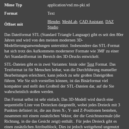
Mime Typ
application/vnd.ms-pki.stl
Format
Text
Blender
,
MeshLab
,
CAD Assistant
,
DAZ
Öffnet mit
Studio
Das Dateiformat STL (Standard Triangle Language) gibt es seit den 80er
Jahren und wird von den meisten modernen 3D-
Modellierungsanwendungen unterstützt. Insbesondere das STL-Format
hat sich trotz des Aufkommens modernerer Formate wie 3MF zu einer
Art Standardformat im Bereich des 3D-Drucks entwickelt.
STL-Dateien gibt es in zwei Varianten: binär oder
Text
Format. Das
Textformat ist für Menschen lesbar, was die Durchführung manueller
Bearbeitungen erleichtert, kann jedoch zu sehr großen Dateigrößen
führen. Wie Sie sich vorstellen können, ist das Binärformat viel
kompakter und stellt den Großteil der STL-Dateien dar, auf die Sie
wahrscheinlich stoßen werden.
Das Format selbst ist sehr einfach; Das 3D-Modell wird durch eine
sequentielle Liste von Dreiecken dargestellt, wobei jedes Dreieck mit 3
Punkten definiert ist, die aus ihren X-, Y- und Z-Positionen bestehen,
zusammen mit einem zusätzlichen Vektor, der die Gesichtsnormale (die
Richtung, in die das Gesicht zeigt) enthält.. Für jedes Dreieck gibt es
einen zusätzlichen Attributblock; Dies ist jedoch weitgehend ungenutzt