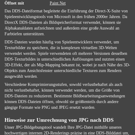
Öffnet mit
Paint.Net
Das DDS-Dateiformat begleitete die Einführung der Direct-X-Suite von
Spieleentwicklungstools von Microsoft in den frühen 2000er Jahren. Da
DirectX DDS-Dateien als Bildspeicherformat verwendet, können sie
Alphakanaldaten aufzeichnen und außerdem eine große Auswahl an
Farbtiefen unterstützen.
DDS-Dateien wurden häufig von Spieleentwicklern verwendet, um
Texturbilder zu speichern, die in komplexen virtuellen 3D-Welten
verwendet werden. Spiele verwendeten oft mehrere Versionen desselben
DDS-Texturbildes in unterschiedlichen Auflösungen und nutzten einen
3D-Effekt, der als Mip-Mapping bekannt ist, wobei je nach Nähe des 3D-
Objekts zum Ansichtsfenster unterschiedliche Texturen zum Rendern
ausgewählt werden.
Verschiedene Komprimierungsstufen, sowohl verlustbehaftet als auch
nicht verlustbehaftet, können verwendet werden, um die Größe von
DDS-Dateien zu reduzieren. Bestimmte Bildbearbeitungsanwendungen
können DDS-Dateien öffnen, obwohl sie größtenteils durch andere
gängige Formate wie PNG und JPEG ersetzt wurden.
Hinweise zur Umrechnung von JPG nach DDS
Unser JPG-Bildgebungstool wandelt Ihre JPG-Datei mithilfe unseres
hochwertigen internen 2D-Renderings präzise in eine DDS-Bilddatei um,