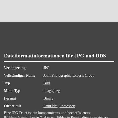
Dateiformatinformationen für JPG und DDS
Verlängerung
JPG
Vollständiger Name
Joint Photographic Experts Group
Typ
Bild
Mime Typ
image/jpeg
Format
Binary
Öffnet mit
Paint.Net
,
Photoshop
Eine JPG-Datei ist ein komprimiertes und hocheffizientes
Bilddateiformat, dessen Ziel es ist, Bilder in Fotoqualität zu speichern