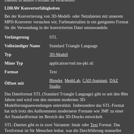
Dateien in andere Formate zu verarbeiten.
LDRAW Konverterfähigkeiten
Bei der Konvertierung von 3D-Modell- oder Netzdateien mit unserem
MPD-Konverter versuchen wir, Farbmaterialien in ein geeignetes Format
für die Verwendung in der konvertierten Datei umzuwandeln.
Verlängerung
STL
Vollständiger Name
Standard Triangle Language
Typ
3D-Modell
Mime Typ
application/vnd.ms-pki.stl
Format
Text
Blender
,
MeshLab
,
CAD Assistant
,
DAZ
Öffnet mit
Studio
Das Dateiformat STL (Standard Triangle Language) gibt es seit den 80er
Jahren und wird von den meisten modernen 3D-
Modellierungsanwendungen unterstützt. Insbesondere das STL-Format
hat sich trotz des Aufkommens modernerer Formate wie 3MF zu einer
Art Standardformat im Bereich des 3D-Drucks entwickelt.
STL-Dateien gibt es in zwei Varianten: binär oder
Text
Format. Das
Textformat ist für Menschen lesbar, was die Durchführung manueller