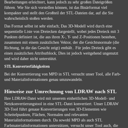
Bearbeitungen erleichtert, kann jedoch zu sehr großen Dateigrößen
führen. Wie Sie sich vorstellen können, ist das Binärformat viel
kompakter und stellt den Großteil der STL-Dateien dar, auf die Sie
wahrscheinlich stoßen werden.
Das Format selbst ist sehr einfach; Das 3D-Modell wird durch eine
sequentielle Liste von Dreiecken dargestellt, wobei jedes Dreieck mit 3
Punkten definiert ist, die aus ihren X-, Y- und Z-Positionen bestehen,
zusammen mit einem zusätzlichen Vektor, der die Gesichtsnormale (die
Richtung, in die das Gesicht zeigt) enthält.. Für jedes Dreieck gibt es
einen zusätzlichen Attributblock; Dies ist jedoch weitgehend ungenutzt
und wird daher nicht unterstützt.
STL Konverterfähigkeiten
Bei der Konvertierung von MPD in STL versucht unser Tool, alle Farb-
und Materialinformationen genau umzuwandeln.
Hinweise zur Umrechnung von LDRAW nach STL
Ihre LDRAW-Datei wird mit unserem einheitlichen 3D-Modell- und
Netzkonvertierungstool in eine STL-Datei konvertiert. Unser LDRAW
3D-Tool führt genaue Konvertierungen von 3D-Elementen wie
Scheitelpunkten, Flächen, Normalen und relevanten
Materialinformationen durch. Da sowohl MPD als auch STL
Farbmaterialinformationen unterstützen, versucht unser Tool auch, die