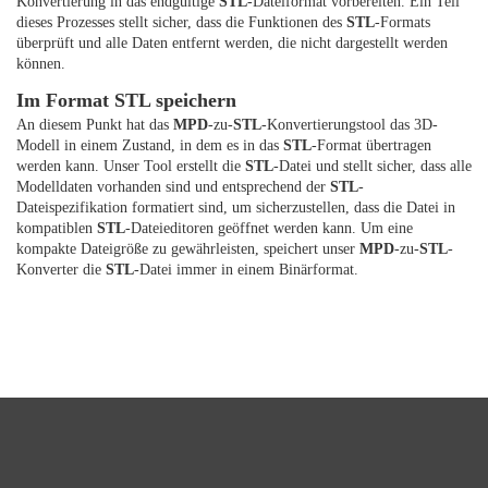
Konvertierung in das endgültige
STL
-Dateiformat vorbereiten. Ein Teil
dieses Prozesses stellt sicher, dass die Funktionen des
STL
-Formats
überprüft und alle Daten entfernt werden, die nicht dargestellt werden
können.
Im Format STL speichern
An diesem Punkt hat das
MPD
-zu-
STL
-Konvertierungstool das 3D-
Modell in einem Zustand, in dem es in das
STL
-Format übertragen
werden kann. Unser Tool erstellt die
STL
-Datei und stellt sicher, dass alle
Modelldaten vorhanden sind und entsprechend der
STL
-
Dateispezifikation formatiert sind, um sicherzustellen, dass die Datei in
kompatiblen
STL
-Dateieditoren geöffnet werden kann. Um eine
kompakte Dateigröße zu gewährleisten, speichert unser
MPD
-zu-
STL
-
Konverter die
STL
-Datei immer in einem Binärformat.