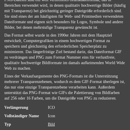
Bereichen verwendet wird, in denen qualitativ hochwertige Bilder (häufig
mit Transparenz) bei gleichzeitig geringer Dateigröße erforderlich sind.
Sie sind eines der am häufigsten für Web- und Printmedien verwendeten
Dateiformate und eignen sich besonders für Logos, Symbole und andere
Bilder, bei denen mehrstufige Transparenz gewünscht ist.
Das Format selbst wurde in den 1990er Jahren mit dem Hauptziel
entwickelt, Computergrafiken in einem hochwertigen Format zu
speichern und gleichzeitig den erforderlichen Speicherplatz zu
minimieren. Das längerfristige Ziel bestand darin, das Dateiformat GIF
zu verdrängen und PNG zum Format Nummer eins für verlustfreie,
qualitativ hochwertige Bildformate im damals aufkeimenden World Wide
Web zu machen.
Eines der Verkaufsargumente des PNG-Formats ist die Unterstützung
mehrerer Transparenzebenen, wodurch es dem GIF-Format überlegen ist,
das nur eine einzige Transparenzebene verarbeiten kann. Außerdem
unterstützt das PNG-Format wie GIFs die Palettierung von Bildfarben
auf 256 oder 16 Farben, um die Dateigröße von PNG zu reduzieren.
Verlängerung
ICO
Vollständiger Name
Icon
Typ
Bild