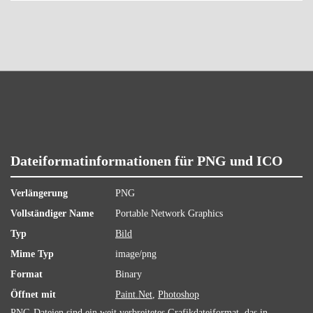
Dateiformatinformationen für PNG und ICO
Verlängerung
PNG
Vollständiger Name
Portable Network Graphics
Typ
Bild
Mime Typ
image/png
Format
Binary
Öffnet mit
Paint.Net
,
Photoshop
PNG-Dateien sind ein weit verbreitetes Grafikdateiformat, das in