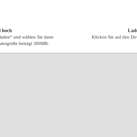
i hoch
Lad
hladen“ und wählen Sie dann
Klicken Sie auf den Do
ateigröße beträgt 300MB.