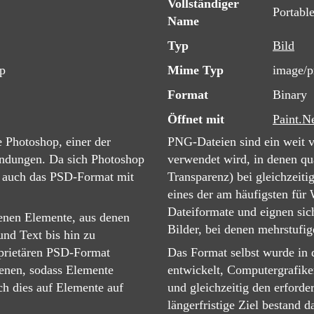
Vollständiger
Portabl
Name
Typ
Bild
p
Mime Typ
image/
Format
Binary
Öffnet mit
Paint.N
 Photoshop, einer der
PNG-Dateien sind ein weit ve
endungen. Da sich Photoshop
verwendet wird, in denen qua
d auch das PSD-Format mit
Transparenz) bei gleichzeitig
eines der am häufigsten für
Dateiformate und eignen sic
denen Elemente, aus denen
Bilder, bei denen mehrstufig
nd Text bis hin zu
prietären PSD-Format
Das Format selbst wurde in 
benen, sodass Elemente
entwickelt, Computergrafike
ch dies auf Elemente auf
und gleichzeitig den erforde
längerfristige Ziel bestand 