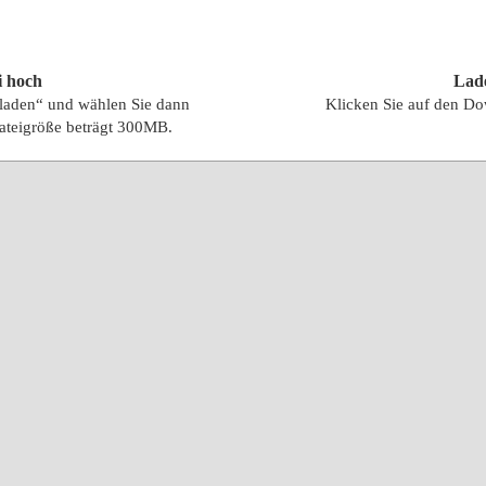
i hoch
Lade
hladen“ und wählen Sie dann
Klicken Sie auf den Do
ateigröße beträgt 300MB.