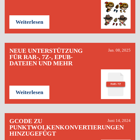
Weiterlesen
NEUE UNTERSTÜTZUNG
Jan. 08, 2025
FÜR RAR-, 7Z-, EPUB-
DATEIEN UND MEHR
Weiterlesen
GCODE ZU
Juni 14, 2024
PUNKTWOLKENKONVERTIERUNGEN
HINZUGEFÜGT