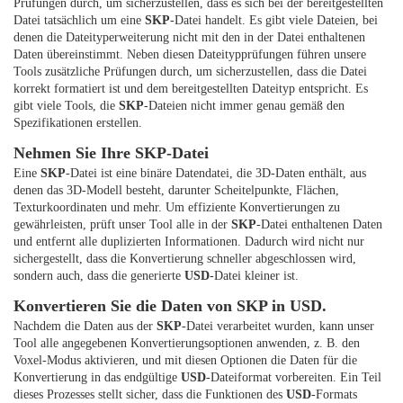
Prüfungen durch, um sicherzustellen, dass es sich bei der bereitgestellten
Datei tatsächlich um eine
SKP
-Datei handelt. Es gibt viele Dateien, bei
denen die Dateityperweiterung nicht mit den in der Datei enthaltenen
Daten übereinstimmt. Neben diesen Dateitypprüfungen führen unsere
Tools zusätzliche Prüfungen durch, um sicherzustellen, dass die Datei
korrekt formatiert ist und dem bereitgestellten Dateityp entspricht. Es
gibt viele Tools, die
SKP
-Dateien nicht immer genau gemäß den
Spezifikationen erstellen.
Nehmen Sie Ihre SKP-Datei
Eine
SKP
-Datei ist eine binäre Datendatei, die 3D-Daten enthält, aus
denen das 3D-Modell besteht, darunter Scheitelpunkte, Flächen,
Texturkoordinaten und mehr. Um effiziente Konvertierungen zu
gewährleisten, prüft unser Tool alle in der
SKP
-Datei enthaltenen Daten
und entfernt alle duplizierten Informationen. Dadurch wird nicht nur
sichergestellt, dass die Konvertierung schneller abgeschlossen wird,
sondern auch, dass die generierte
USD
-Datei kleiner ist.
Konvertieren Sie die Daten von SKP in USD.
Nachdem die Daten aus der
SKP
-Datei verarbeitet wurden, kann unser
Tool alle angegebenen Konvertierungsoptionen anwenden, z. B. den
Voxel-Modus aktivieren, und mit diesen Optionen die Daten für die
Konvertierung in das endgültige
USD
-Dateiformat vorbereiten. Ein Teil
dieses Prozesses stellt sicher, dass die Funktionen des
USD
-Formats