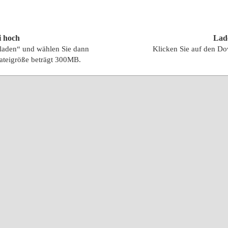
i hoch
Lad
hladen“ und wählen Sie dann
Klicken Sie auf den Do
ateigröße beträgt 300MB.