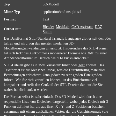
Typ
3D-Modell
Mime Typ
application/vnd.ms-pki.stl
Format
Text
Blender
,
MeshLab
,
CAD Assistant
,
DAZ
Öffnet mit
Studio
Das Dateiformat STL (Standard Triangle Language) gibt es seit den 80er
Jahren und wird von den meisten modernen 3D-
Modellierungsanwendungen unterstützt. Insbesondere das STL-Format
hat sich trotz des Aufkommens modernerer Formate wie 3MF zu einer
Art Standardformat im Bereich des 3D-Drucks entwickelt.
STL-Dateien gibt es in zwei Varianten: binär oder
Text
Format. Das
Textformat ist für Menschen lesbar, was die Durchführung manueller
Bearbeitungen erleichtert, kann jedoch zu sehr großen Dateigrößen
führen. Wie Sie sich vorstellen können, ist das Binärformat viel
kompakter und stellt den Großteil der STL-Dateien dar, auf die Sie
wahrscheinlich stoßen werden.
Das Format selbst ist sehr einfach; Das 3D-Modell wird durch eine
sequentielle Liste von Dreiecken dargestellt, wobei jedes Dreieck mit 3
Punkten definiert ist, die aus ihren X-, Y- und Z-Positionen bestehen,
zusammen mit einem zusätzlichen Vektor, der die Gesichtsnormale (die