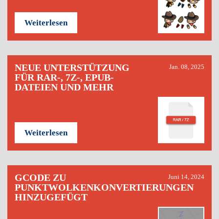
Weiterlesen
NEUE UNTERSTÜTZUNG
Jan. 08, 2025
FÜR RAR-, 7Z-, EPUB-
DATEIEN UND MEHR
Weiterlesen
GCODE ZU
Juni 14, 2024
PUNKTWOLKENKONVERTIERUNGEN
HINZUGEFÜGT