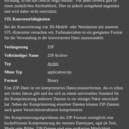
Richtung, in die das Gesicht zeigt) enthält.. Für jedes Dreieck gibt es
einen zusätzlichen Attributblock; Dies ist jedoch weitgehend ungenutzt
und wird daher nicht unterstützt.
STL Konverterfähigkeiten
Bei der Konvertierung von 3D-Modell- oder Netzdateien mit unserem
STL-Konverter versuchen wir, Farbmaterialien in ein geeignetes Format
für die Verwendung in der konvertierten Datei umzuwandeln.
Verlängerung
ZIP
Vollständiger Name
ZIP Archive
Typ
Archiv
Mime Typ
application/zip
Format
Binary
Eine ZIP-Datei ist ein komprimiertes Dateicontainerformat, das es schon
seit vielen Jahren gibt und das sich zu einem universellen Standard für
die Komprimierung mehrerer Dateien in ein einziges Paket entwickelt
hat. Neben der Komprimierung einzelner Dateien können ZIP-Dateien
auch ganze Verzeichnisstrukturen komprimieren.
Der Komprimierungsalgorithmus des ZIP-Formats ermöglicht eine
hocheffiziente Komprimierung der meisten Dateitypen, egal ob Text,
Musik oder Bilder. ZIP-Dateien sind eine großartige Möglichkeit,