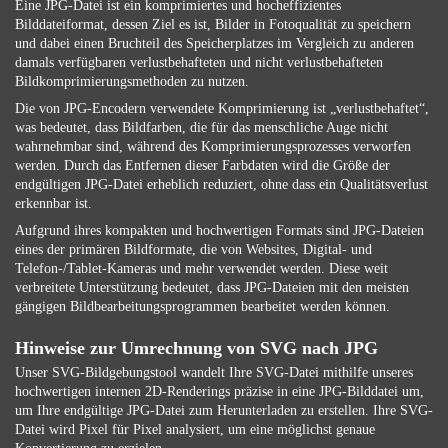
Eine JPG-Datei ist ein komprimiertes und hocheffizientes
Bilddateiformat, dessen Ziel es ist, Bilder in Fotoqualität zu speichern
und dabei einen Bruchteil des Speicherplatzes im Vergleich zu anderen
damals verfügbaren verlustbehafteten und nicht verlustbehafteten
Bildkomprimierungsmethoden zu nutzen.
Die von JPG-Encodern verwendete Komprimierung ist „verlustbehaftet“,
was bedeutet, dass Bildfarben, die für das menschliche Auge nicht
wahrnehmbar sind, während des Komprimierungsprozesses verworfen
werden. Durch das Entfernen dieser Farbdaten wird die Größe der
endgültigen JPG-Datei erheblich reduziert, ohne dass ein Qualitätsverlust
erkennbar ist.
Aufgrund ihres kompakten und hochwertigen Formats sind JPG-Dateien
eines der primären Bildformate, die von Websites, Digital- und
Telefon-/Tablet-Kameras und mehr verwendet werden. Diese weit
verbreitete Unterstützung bedeutet, dass JPG-Dateien mit den meisten
gängigen Bildbearbeitungsprogrammen bearbeitet werden können.
Hinweise zur Umrechnung von SVG nach JPG
Unser SVG-Bildgebungstool wandelt Ihre SVG-Datei mithilfe unseres
hochwertigen internen 2D-Renderings präzise in eine JPG-Bilddatei um,
um Ihre endgültige JPG-Datei zum Herunterladen zu erstellen. Ihre SVG-
Datei wird Pixel für Pixel analysiert, um eine möglichst genaue