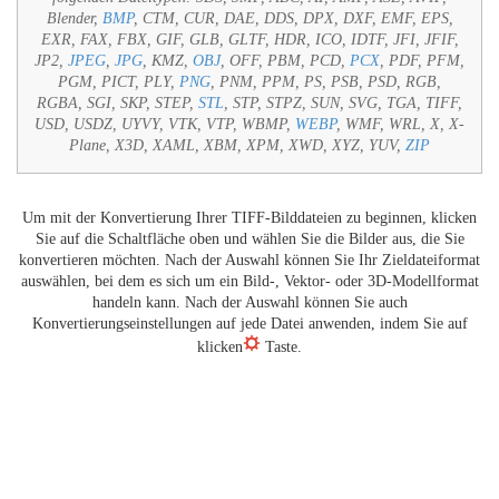
Blender,
BMP
, CTM, CUR, DAE, DDS, DPX, DXF, EMF, EPS,
EXR, FAX, FBX, GIF, GLB, GLTF, HDR, ICO, IDTF, JFI, JFIF,
JP2,
JPEG
,
JPG
, KMZ,
OBJ
, OFF, PBM, PCD,
PCX
, PDF, PFM,
PGM, PICT, PLY,
PNG
, PNM, PPM, PS, PSB, PSD, RGB,
RGBA, SGI, SKP, STEP,
STL
, STP, STPZ, SUN, SVG, TGA, TIFF,
USD, USDZ, UYVY, VTK, VTP, WBMP,
WEBP
, WMF, WRL, X, X-
Plane, X3D, XAML, XBM, XPM, XWD, XYZ, YUV,
ZIP
Um mit der Konvertierung Ihrer TIFF-Bilddateien zu beginnen, klicken
Sie auf die Schaltfläche oben und wählen Sie die Bilder aus, die Sie
konvertieren möchten. Nach der Auswahl können Sie Ihr Zieldateiformat
auswählen, bei dem es sich um ein Bild-, Vektor- oder 3D-Modellformat
handeln kann. Nach der Auswahl können Sie auch
Konvertierungseinstellungen auf jede Datei anwenden, indem Sie auf
klicken
Taste.