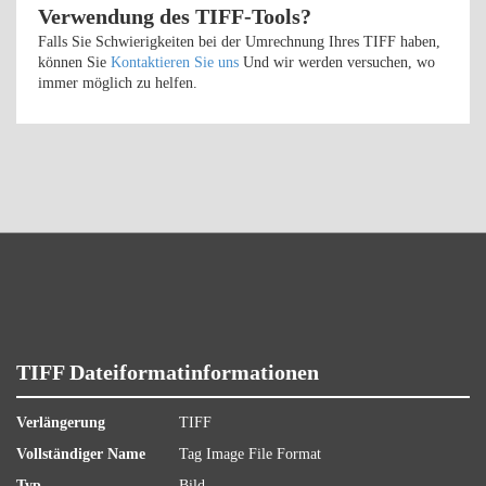
Verwendung des TIFF-Tools?
Falls Sie Schwierigkeiten bei der Umrechnung Ihres TIFF haben,
können Sie
Kontaktieren Sie uns
Und wir werden versuchen, wo
immer möglich zu helfen.
TIFF Dateiformatinformationen
Verlängerung
TIFF
Vollständiger Name
Tag Image File Format
Typ
Bild