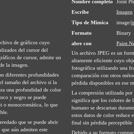
Nombre completo
Joint P
Escribe
Imagen
Tipo de Mimica
image/j
Formato
Binary
chivo de gráficos cuyo
abre con
Paint.N
alizados del cursor del
Un archivo JPEG es un form
ráficos de cursor, admite un
altamente eficiente cuyo obj
 de la imagen.
fotográfica utilizando una f
n diferentes profundidades
comparación con otros méto
el tamaño del archivo si la
pérdida disponibles en ese 
ara una profundidad de color
La compresión utilizada por 
nco y negro se puede
significa que los colores de 
it o monocromática, lo que
humano se descartan durante
ble.
estos datos de color reduce
eredado que se puede abrir
final sin pérdida perceptible
s que aún admiten este
Debido a su formato compact