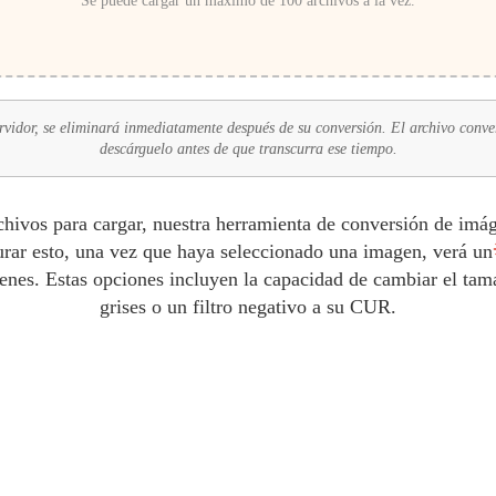
Se puede cargar un máximo de 100 archivos a la vez.
rvidor, se eliminará inmediatamente después de su conversión. El archivo conver
descárguelo antes de que transcurra ese tiempo.
vos para cargar, nuestra herramienta de conversión de imáge
rar esto, una vez que haya seleccionado una imagen, verá un
nes. Estas opciones incluyen la capacidad de cambiar el tama
grises o un filtro negativo a su CUR.