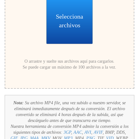
Selecciona
archivos
O arrastre y suelte sus archivos aquí para cargarlos.
Se puede cargar un máximo de 100 archivos a la vez.
Nota:
Su archivo MP4 file, una vez subido a nuestro servidor, se
eliminará inmediatamente después de su conversión. El archivo
convertido se eliminará 4 horas después de la subida, así que
descárguelo antes de que transcurra ese tiempo.
Nuestra herramienta de conversión MP4 admite la conversión a los
siguientes tipos de archivos:
3GP
,
AAC
,
AVI
,
AVIF
, BMP, DDS,
GIF
,
JPG
,
M4A
,
MKV
, MOV,
MP3
, MP4,
PNG
, TIF,
VID
, WEBP,