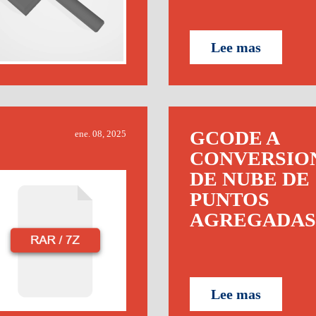
Lee mas
GCODE A
ene. 08, 2025
CONVERSIO
DE NUBE DE
PUNTOS
AGREGADAS
Lee mas