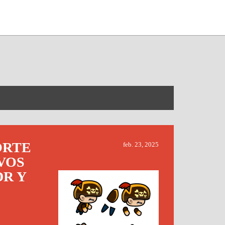
ORTE
feb. 23, 2025
VOS
DR Y