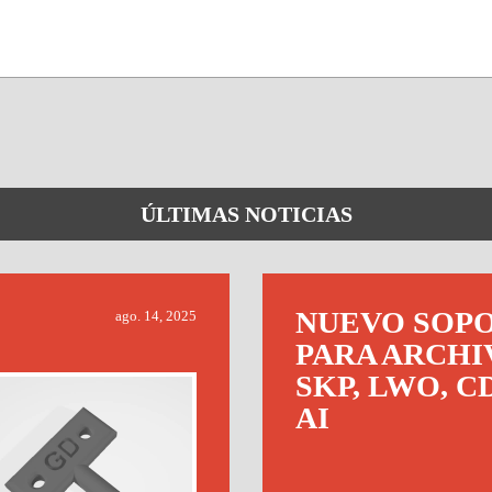
ÚLTIMAS NOTICIAS
NUEVO SOP
ago. 14, 2025
PARA ARCHI
SKP, LWO, C
AI