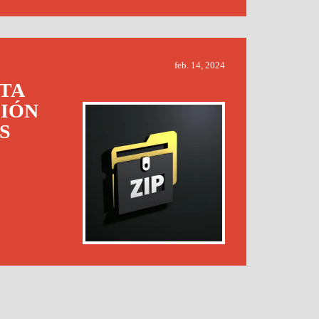
feb. 14, 2024
TA
CIÓN
S