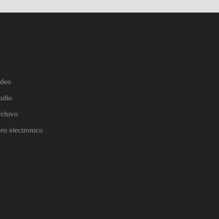
ideo
udio
rchivo
bro electronico