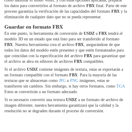
como habilitar el modo Voxel, y con estas opciones aplicadas, preparar
los datos para convertirlos al formato de archivo
FBX
final. Parte de este
proceso garantiza la verificación de las capacidades del formato
FBX
y la
eliminación de cualquier dato que no se pueda representar.
Guardar en formato FBX
En este punto, la herramienta de conversión de
USDZ
a
FBX
tendrá el
modelo 3D en un estado que está listo para ser transferido al formato
FBX
. Nuestra herramienta crea el archivo
FBX
, asegurándose de que
todos los datos del modelo estén presentes y que estén formateados para
que coincidan con la especificación del archivo
FBX
para garantizar que
el archivo se abra en editores de archivos
FBX
compatibles.
Si el archivo
USDZ
contiene imágenes de textura, estas se exportarán a
un formato compatible con el formato
FBX
. Para la mayoría de las
texturas que se almacenan como
JPG
o
PNG
imágenes, estas se
transfieren sin cambios. Sin embargo, si hay otros formatos, como
TGA
Estos se convertirán a un formato adecuado.
Si es necesario convertir una textura
USDZ
a un formato de archivo de
imagen diferente, nuestra herramienta garantizará que la calidad y la
resolución no se degraden durante el proceso de conversión.