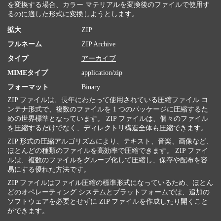
を変換する場合、カラー マテリアルを変換後のファイルで使用す
るのに適した形式に変換しようとします。
拡大
ZIP
フルネーム
ZIP Archive
タイプ
アーカイブ
MIMEタイプ
application/zip
フォーマット
Binary
ZIP ファイルは、長年にわたって使用されている圧縮ファイル コ
ンテナ形式で、複数のファイルを 1 つのパッケージに圧縮するた
めの世界標準となっています。 ZIP ファイルは、個々のファイル
を圧縮するだけでなく、ディレクトリ構造全体も圧縮できます。
ZIP 形式の圧縮アルゴリズムにより、テキスト、音楽、画像など、
ほとんどの種類のファイルを高効率で圧縮できます。 ZIP ファイ
ルは、複数のファイルをグループ化して圧縮し、保存や配布を容
易にする優れた方法です。
ZIP ファイルはファイル圧縮の標準形式になっているため、ほとん
どのオペレーティング システムとプラットフォームでは、追加の
ソフトウェアを必要とせずに ZIP ファイルを作成したり開くこと
ができます。