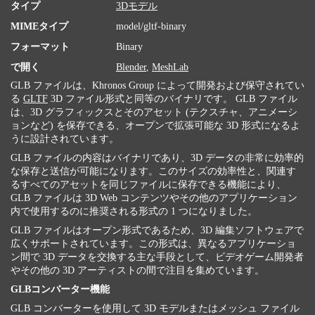
タイプ
3Dモデル
MIMEタイプ
model/gltf-binary
フォーマット
Binary
で開く
Blender
,
MeshLab
GLB ファイルは、Khronos Group によって開発および保守されてい
る
GLTF
3D ファイル形式と同等のバイナリです。 GLB ファイル
は、3D グラフィックスとそのアセット (テクスチャ、アニメーシ
ョンなど) を保存できる、オープンで拡張可能な 3D 形式になるよ
うに設計されています。
GLB ファイルの内容はバイナリであり、3D データの非常に効率的
な保存と送信が可能になります。このサイズの効率性と、関連す
るすべてのアセットを同じファイルに保存できる機能により、
GLB ファイルは 3D Web コンテンツやその他のアプリケーション
内で使用するのに推奨される形式の 1 つになりました。
GLB ファイルはオープン形式であるため、3D 編集ソフトウェアで
広くサポートされています。この形式は、異なるアプリケーショ
ン間で 3D データを交換する主な手段として、ビデオゲーム開発者
やその他の 3D アーティストの間で注目を集めています。
GLBコンバーター機能
GLB コンバーターを使用して 3D モデルまたはメッシュ ファイル