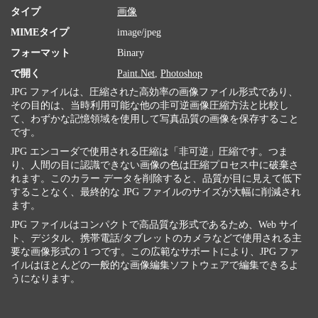
タイプ
画像
MIMEタイプ
image/jpeg
フォーマット
Binary
で開く
Paint.Net
,
Photoshop
JPG ファイルは、圧縮された高効率の画像ファイル形式であり、
その目的は、当時利用可能な他の非可逆画像圧縮方法と比較し
て、わずかな記憶領域を使用して写真品質の画像を保存すること
です。
JPG エンコーダで使用される圧縮は「非可逆」圧縮です。つま
り、人間の目に認識できない画像の色は圧縮プロセス中に破棄さ
れます。このカラー データを削除すると、品質が目に見えて低下
することなく、最終的な JPG ファイルのサイズが大幅に削減され
ます。
JPG ファイルはコンパクトで高品質な形式であるため、Web サイ
ト、デジタル、携帯電話/タブレットのカメラなどで使用される主
要な画像形式の 1 つです。この広範なサポートにより、JPG ファ
イルはほとんどの一般的な画像編集ソフトウェアで編集できるよ
うになります。