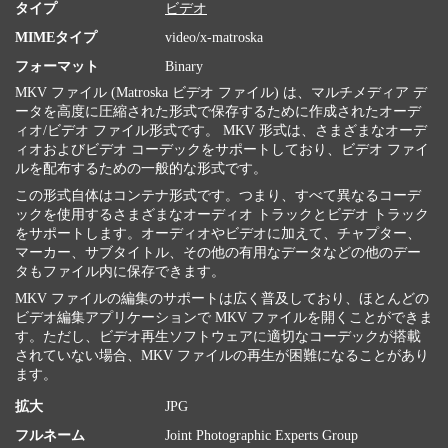
タイプ
ビデオ
MIMEタイプ
video/x-matroska
フォーマット
Binary
MKV ファイル (Matroska ビデオ ファイル) は、マルチメディア デ
ータを高度に圧縮された形式で保存するために作成されたオーデ
ィオ/ビデオ ファイル形式です。 MKV 形式は、さまざまなオーデ
ィオおよびビデオ コーデックをサポートしており、ビデオ ファイ
ルを配布するための一般的な形式です。
この形式自体はコンテナ形式です。つまり、すべて異なるコーデ
ックを使用するさまざまなオーディオ トラックとビデオ トラック
をサポートします。オーディオやビデオに加えて、チャプター、
マーカー、サブタイトル、その他の有用なデータなどの他のデー
タもファイル内に保存できます。
MKV ファイルの編集のサポートは広く普及しており、ほとんどの
ビデオ編集アプリケーションで MKV ファイルを開くことができま
す。ただし、ビデオ再生ソフトウェアに適切なコーデックが搭載
されていない場合、MKV ファイルの再生が困難になることがあり
ます。
拡大
JPG
フルネーム
Joint Photographic Experts Group