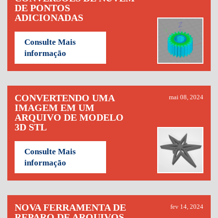
DE PONTOS
ADICIONADAS
Consulte Mais
informação
CONVERTENDO UMA
mai 08, 2024
IMAGEM EM UM
ARQUIVO DE MODELO
3D STL
Consulte Mais
informação
NOVA FERRAMENTA DE
fev 14, 2024
REPARO DE ARQUIVOS