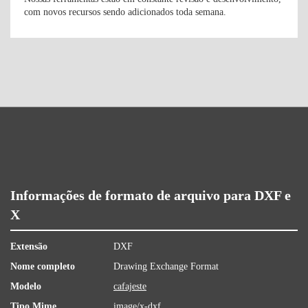
com novos recursos sendo adicionados toda semana.
Informações de formato de arquivo para DXF e
X
Extensão
DXF
Nome completo
Drawing Exchange Format
Modelo
cafajeste
Tipo Mime
image/x-dxf