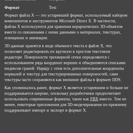
Формат
Text
Формат файла X — это устаревший формат, используемый набором
компонентов и инструментов Microsoft Direct X. В частности,
файлы X используются для хранения иерархических 3D-объектов
вместе со связанными с ними данными о материалах, текстурах,
освещении и анимации.
3D-данные хранятся в виде обычного текста в файле X, что
позволяет редактировать их вручную в простом текстовом
редакторе. Поверхности трехмерной сетки определяются с
использованием ряда координат вершин и объединяются списками
индексов граней. Наряду с этим есть дополнительные координаты
нормалей и текстур для текстурированных поверхностей; сами
текстуры часто сохраняются как внешние файлы в формате DDS.
Как упоминалось ранее, формат X является устаревшим и больше не
поддерживается широко, поскольку разработчики предпочитают
использовать современные форматы, такие как
FBX
вместо. Тем не
менее, некоторые приложения для 3D-моделирования по-прежнему
поддерживают импорт и экспорт в формат X.