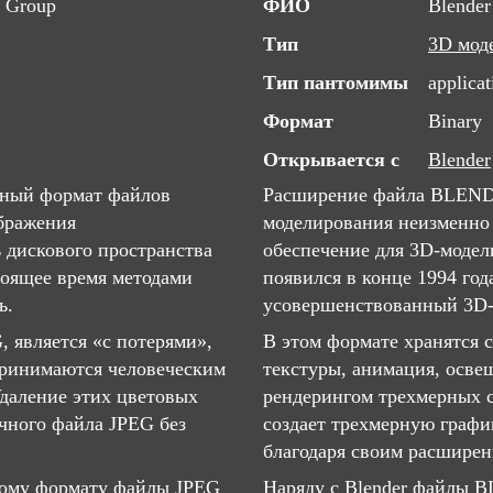
s Group
ФИО
Blender
Тип
3D мод
Тип пантомимы
applicat
Формат
Binary
Открывается с
Blender
вный формат файлов
Расширение файла BLEND
бражения
моделирования неизменно
ь дискового пространства
обеспечение для 3D-модел
тоящее время методами
появился в конце 1994 год
ь.
усовершенствованный 3D-
 является «с потерями»,
В этом формате хранятся 
спринимаются человеческим
текстуры, анимация, осве
Удаление этих цветовых
рендерингом трехмерных с
чного файла JPEG без
создает трехмерную графи
благодаря своим расширен
ному формату файлы JPEG
Наряду с Blender файлы 