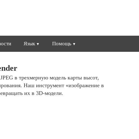
вости
Язык
Помощь
ender
 JPEG в трехмерную модель карты высот,
ирования. Наш инструмент «изображение в
ревращать их в 3D-модели.