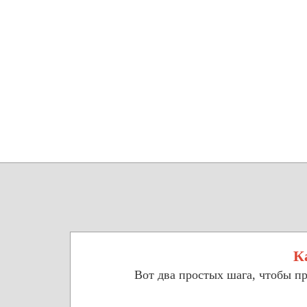
К
Вот два простых шага, чтобы п