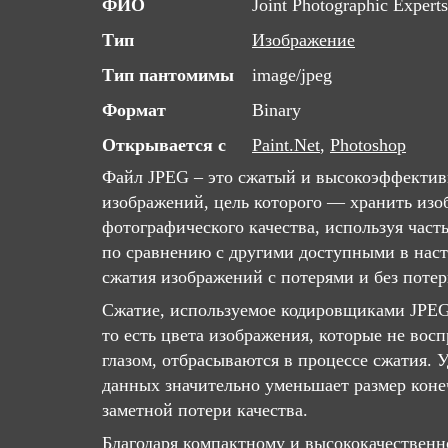
ФИО
Joint Photographic Expert
Тип
Изображение
Тип пантомимы
image/jpeg
Формат
Binary
Открывается с
Paint.Net
,
Photoshop
Файл JPEG – это сжатый и высокоэффекти
изображений, цель которого — хранить изо
фотографического качества, используя част
по сравнению с другими доступными в нас
сжатия изображений с потерями и без потер
Сжатие, используемое кодировщиками JPEG,
то есть цвета изображения, которые не во
глазом, отбрасываются в процессе сжатия. 
данных значительно уменьшает размер коне
заметной потери качества.
Благодаря компактному и высококачествен