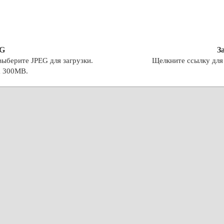
EG
З
ыберите JPEG для загрузки.
Щелкните ссылку для 
а 300MB.