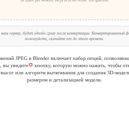
За один раз можно загрузить не более 100 файлов.
наш сервер, будет удалён сразу после конвертации. Конвертированный фай
пожалуйста, скачайте его до этого времени.
жений JPEG в Blender включает набор опций, позволяющи
, вы увидите
кнопку, которую можно нажать, чтобы от
 высот или алгоритм вытягивания для создания 3D-модел
размером и детализацией модели.