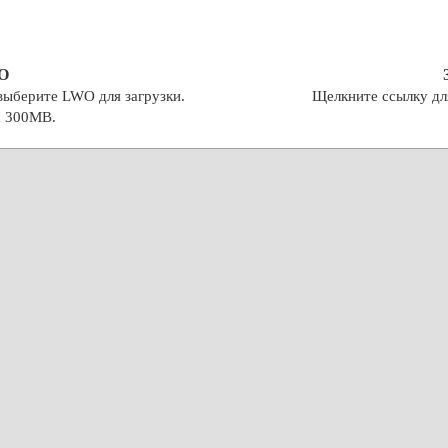
O
выберите LWO для загрузки.
Щелкните ссылку дл
а 300MB.