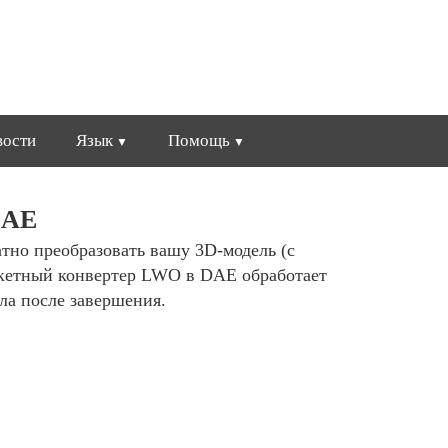
вости
Язык
Помощь
DAE
атно преобразовать вашу 3D-модель (с
акетный конвертер LWO в DAE обработает
ла после завершения.