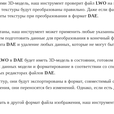
ими 3D-модель, наш инструмент проверит файл
LWO
на 
е текстуры будут преобразованы правильно. Даже если ф
наты текстуры при преобразовании в формат
DAE
.
таны, наш инструмент может применить любые указанные
ем подготовить данные для преобразования в конечный 
ата
DAE
и удаление любых данных, которые не могут бы
LWO
в
DAE
будет иметь 3D-модель в состоянии, готовом
ех данных модели и форматирование в соответствии со 
мых редакторах файлов
DAE
.
тур, они будут экспортированы в формат, совместимый
ния, они переносятся без изменений. Однако, если есть
ть в другой формат файла изображения, наш инструмент 