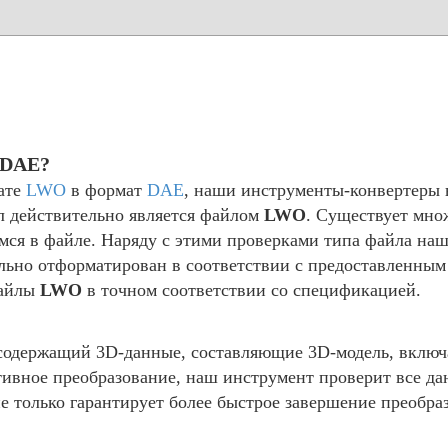
 DAE?
ате
LWO
в формат
DAE
, наши инструменты-конвертеры 
л действительно является файлом
LWO
. Существует мно
имся в файле. Наряду с этими проверками типа файла н
ильно отформатирован в соответствии с предоставленны
файлы
LWO
в точном соответствии со спецификацией.
одержащий 3D-данные, составляющие 3D-модель, включа
тивное преобразование, наш инструмент проверит все д
только гарантирует более быстрое завершение преобраз