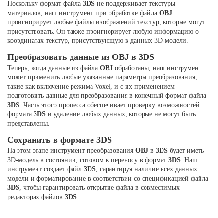
Поскольку формат файла
3DS
не поддерживает текстуры
материалов, наш инструмент при обработке файла
OBJ
проигнорирует любые файлы изображений текстур, которые могут
присутствовать. Он также проигнорирует любую информацию о
координатах текстур, присутствующую в данных 3D-модели.
Преобразовать данные из OBJ в 3DS
Теперь, когда данные из файла
OBJ
обработаны, наш инструмент
может применить любые указанные параметры преобразования,
такие как включение режима Voxel, и с их применением
подготовить данные для преобразования в конечный формат файла
3DS
. Часть этого процесса обеспечивает проверку возможностей
формата
3DS
и удаление любых данных, которые не могут быть
представлены.
Сохранить в формате 3DS
На этом этапе инструмент преобразования
OBJ
в
3DS
будет иметь
3D-модель в состоянии, готовом к переносу в формат
3DS
. Наш
инструмент создает файл
3DS
, гарантируя наличие всех данных
модели и форматирование в соответствии со спецификацией файла
3DS
, чтобы гарантировать открытие файла в совместимых
редакторах файлов
3DS
.