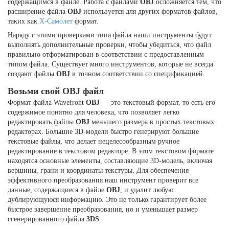
содержащимся в файле. Работа с файлами
OBJ
осложняется тем, что
расширение файла
OBJ
используется для других форматов файлов,
таких как
X-Самолет
формат.
Наряду с этими проверками типа файла наши инструменты будут
выполнять дополнительные проверки, чтобы убедиться, что файл
правильно отформатирован в соответствии с предоставленным
типом файла. Существует много инструментов, которые не всегда
создают файлы
OBJ
в точном соответствии со спецификацией.
Возьми свой OBJ файл
Формат файла Wavefront
OBJ
— это текстовый формат, то есть его
содержимое понятно для человека, что позволяет легко
редактировать файлы
OBJ
меньшего размера в простых текстовых
редакторах. Большие 3D-модели быстро генерируют большие
текстовые файлы, что делает нецелесообразным ручное
редактирование в текстовом редакторе. В этом текстовом формате
находятся основные элементы, составляющие 3D-модель, включая
вершины, грани и координаты текстуры. Для обеспечения
эффективного преобразования наш инструмент проверит все
данные, содержащиеся в файле
OBJ
, и удалит любую
дублирующуюся информацию. Это не только гарантирует более
быстрое завершение преобразования, но и уменьшает размер
сгенерированного файла
3DS
.