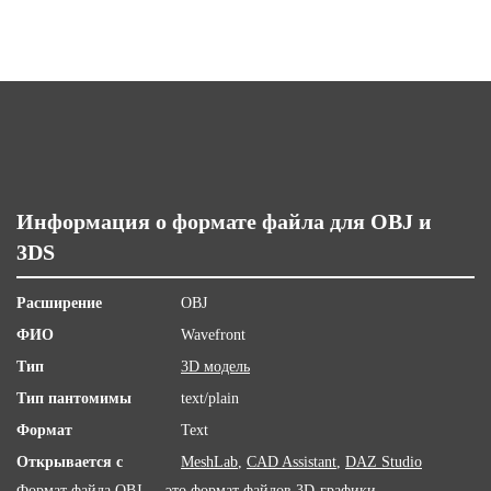
Информация о формате файла для OBJ и
3DS
Расширение
OBJ
ФИО
Wavefront
Тип
3D модель
Тип пантомимы
text/plain
Формат
Text
Открывается с
MeshLab
,
CAD Assistant
,
DAZ Studio
Формат файла OBJ — это формат файлов 3D-графики,