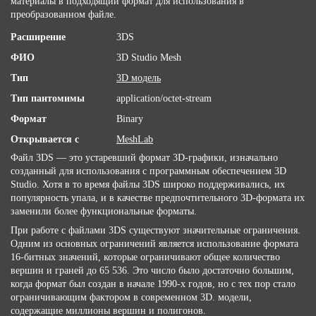
материалы в подходящий формат для использования в
преобразованном файле.
Расширение
3DS
ФИО
3D Studio Mesh
Тип
3D модель
Тип пантомимы
application/octet-stream
Формат
Binary
Открывается с
MeshLab
Файл 3DS — это устаревший формат 3D-графики, изначально
созданный для использования с программным обеспечением 3D
Studio. Хотя в то время файлы 3DS широко поддерживались, их
популярность упала, и в качестве предпочтительного 3D-формата их
заменили более функциональные форматы.
При работе с файлами 3DS существуют значительные ограничения.
Одним из основных ограничений является использование формата
16-битных значений, которые ограничивают общее количество
вершин и граней до 65 536. Это число было достаточно большим,
когда формат был создан в начале 1990-х годов, но с тех пор стало
ограничивающим фактором в современном 3D. модели,
содержащие миллионы вершин и полигонов.