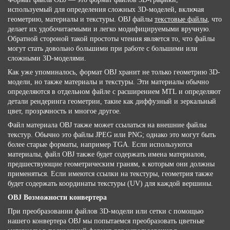
используемый для определения сложных 3D-моделей, включая
геометрию, материалы и текстуры. OBJ файлы
текстовые файлы
, что
делает их удобочитаемыми и легко модифицируемыми вручную.
Обратной стороной такой простоты чтения является то, что файлы
могут стать довольно большими при работе с большими или
сложными 3D-моделями.
Как уже упоминалось, формат OBJ хранит не только геометрию 3D-
модели, но также материалы и текстуры. Эти материалы обычно
определяются в отдельном файле с расширением MTL и определяют
детали рендеринга геометрии, такие как диффузный и зеркальный
цвет, прозрачность и многое другое.
Файл материала OBJ также может ссылаться на внешние файлы
текстур. Обычно это файлы JPEG или PNG; однако это могут быть
более старые форматы, например TGA. Если используются
материалы, файл OBJ также будет содержать имена материалов,
предшествующие геометрическим граням, к которым они должны
применяться. Если имеются ссылки на текстуры, геометрия также
будет содержать координаты текстуры (UV) для каждой вершины.
OBJ Возможности конвертера
При преобразовании файлов 3D-модели или сетки с помощью
нашего конвертера OBJ мы попытаемся преобразовать цветные