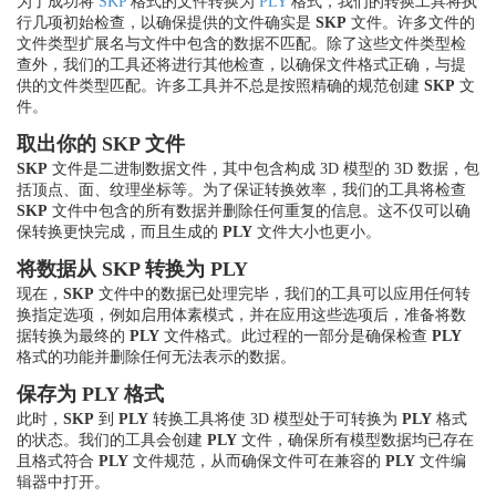
为了成功将
SKP
格式的文件转换为
PLY
格式，我们的转换工具将执
行几项初始检查，以确保提供的文件确实是
SKP
文件。许多文件的
文件类型扩展名与文件中包含的数据不匹配。除了这些文件类型检
查外，我们的工具还将进行其他检查，以确保文件格式正确，与提
供的文件类型匹配。许多工具并不总是按照精确的规范创建
SKP
文
件。
取出你的 SKP 文件
SKP
文件是二进制数据文件，其中包含构成 3D 模型的 3D 数据，包
括顶点、面、纹理坐标等。为了保证转换效率，我们的工具将检查
SKP
文件中包含的所有数据并删除任何重复的信息。这不仅可以确
保转换更快完成，而且生成的
PLY
文件大小也更小。
将数据从 SKP 转换为 PLY
现在，
SKP
文件中的数据已处理完毕，我们的工具可以应用任何转
换指定选项，例如启用体素模式，并在应用这些选项后，准备将数
据转换为最终的
PLY
文件格式。此过程的一部分是确保检查
PLY
格式的功能并删除任何无法表示的数据。
保存为 PLY 格式
此时，
SKP
到
PLY
转换工具将使 3D 模型处于可转换为
PLY
格式
的状态。我们的工具会创建
PLY
文件，确保所有模型数据均已存在
且格式符合
PLY
文件规范，从而确保文件可在兼容的
PLY
文件编
辑器中打开。