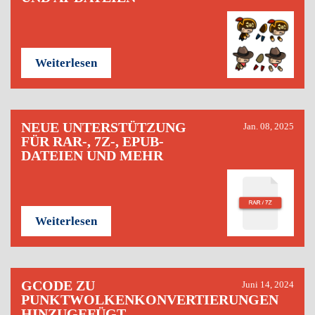
Weiterlesen
NEUE UNTERSTÜTZUNG
Jan. 08, 2025
FÜR RAR-, 7Z-, EPUB-
DATEIEN UND MEHR
Weiterlesen
GCODE ZU
Juni 14, 2024
PUNKTWOLKENKONVERTIERUNGEN
HINZUGEFÜGT