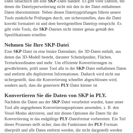
Datei tatsächlich um eine
SKP
-Datei handelt. Es gibt viele Dateien, bei
denen die Dateityperweiterung nicht mit den in der Datei enthaltenen
Daten übereinstimmt. Neben diesen Dateitypprüfungen führen unsere
Tools zusätzliche Prüfungen durch, um sicherzustellen, dass die Datei
korrekt formatiert ist und dem bereitgestellten Dateityp entspricht. Es
gibt viele Tools, die
SKP
-Dateien nicht immer genau gemäß den
Spezifikationen erstellen.
Nehmen Sie Ihre SKP-Datei
Eine
SKP
-Datei ist eine binäre Datendatei, die 3D-Daten enthält, aus
denen das 3D-Modell besteht, darunter Scheitelpunkte, Flächen,
Texturkoordinaten und mehr. Um effiziente Konvertierungen zu
gewährleisten, prüft unser Tool alle in der
SKP
-Datei enthaltenen Daten
und entfernt alle duplizierten Informationen. Dadurch wird nicht nur
sichergestellt, dass die Konvertierung schneller abgeschlossen wird,
sondern auch, dass die generierte
PLY
-Datei kleiner ist.
Konvertieren Sie die Daten von SKP in PLY.
Nachdem die Daten aus der
SKP
-Datei verarbeitet wurden, kann unser
Tool alle angegebenen Konvertierungsoptionen anwenden, z. B. den
Voxel-Modus aktivieren, und mit diesen Optionen die Daten für die
Konvertierung in das endgültige
PLY
-Dateiformat vorbereiten. Ein Teil
dieses Prozesses stellt sicher, dass die Funktionen des
PLY
-Formats
überprüft und alle Daten entfernt werden, die nicht dargestellt werden