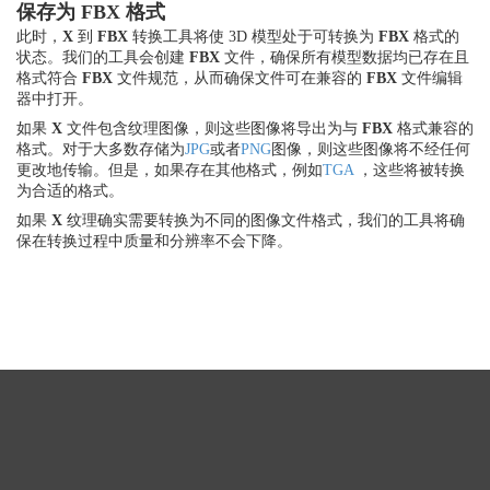
保存为 FBX 格式
此时，
X
到
FBX
转换工具将使 3D 模型处于可转换为
FBX
格式的
状态。我们的工具会创建
FBX
文件，确保所有模型数据均已存在且
格式符合
FBX
文件规范，从而确保文件可在兼容的
FBX
文件编辑
器中打开。
如果
X
文件包含纹理图像，则这些图像将导出为与
FBX
格式兼容的
格式。对于大多数存储为
JPG
或者
PNG
图像，则这些图像将不经任何
更改地传输。但是，如果存在其他格式，例如
TGA
，这些将被转换
为合适的格式。
如果
X
纹理确实需要转换为不同的图像文件格式，我们的工具将确
保在转换过程中质量和分辨率不会下降。