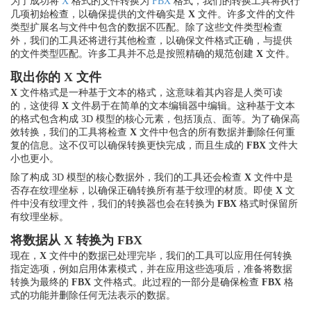
为了成功将
X
格式的文件转换为
FBX
格式，我们的转换工具将执行
几项初始检查，以确保提供的文件确实是
X
文件。许多文件的文件
类型扩展名与文件中包含的数据不匹配。除了这些文件类型检查
外，我们的工具还将进行其他检查，以确保文件格式正确，与提供
的文件类型匹配。许多工具并不总是按照精确的规范创建
X
文件。
取出你的 X 文件
X
文件格式是一种基于文本的格式，这意味着其内容是人类可读
的，这使得
X
文件易于在简单的文本编辑器中编辑。这种基于文本
的格式包含构成 3D 模型的核心元素，包括顶点、面等。为了确保高
效转换，我们的工具将检查
X
文件中包含的所有数据并删除任何重
复的信息。这不仅可以确保转换更快完成，而且生成的
FBX
文件大
小也更小。
除了构成 3D 模型的核心数据外，我们的工具还会检查
X
文件中是
否存在纹理坐标，以确保正确转换所有基于纹理的材质。即使
X
文
件中没有纹理文件，我们的转换器也会在转换为
FBX
格式时保留所
有纹理坐标。
将数据从 X 转换为 FBX
现在，
X
文件中的数据已处理完毕，我们的工具可以应用任何转换
指定选项，例如启用体素模式，并在应用这些选项后，准备将数据
转换为最终的
FBX
文件格式。此过程的一部分是确保检查
FBX
格
式的功能并删除任何无法表示的数据。