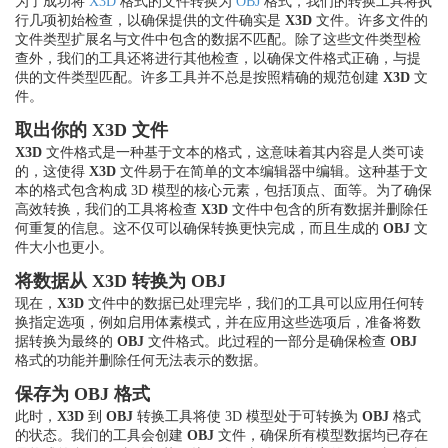
为了成功将
X3D
格式的文件转换为
OBJ
格式，我们的转换工具将执
行几项初始检查，以确保提供的文件确实是
X3D
文件。许多文件的
文件类型扩展名与文件中包含的数据不匹配。除了这些文件类型检
查外，我们的工具还将进行其他检查，以确保文件格式正确，与提
供的文件类型匹配。许多工具并不总是按照精确的规范创建
X3D
文
件。
取出你的 X3D 文件
X3D
文件格式是一种基于文本的格式，这意味着其内容是人类可读
的，这使得
X3D
文件易于在简单的文本编辑器中编辑。这种基于文
本的格式包含构成 3D 模型的核心元素，包括顶点、面等。为了确保
高效转换，我们的工具将检查
X3D
文件中包含的所有数据并删除任
何重复的信息。这不仅可以确保转换更快完成，而且生成的
OBJ
文
件大小也更小。
将数据从 X3D 转换为 OBJ
现在，
X3D
文件中的数据已处理完毕，我们的工具可以应用任何转
换指定选项，例如启用体素模式，并在应用这些选项后，准备将数
据转换为最终的
OBJ
文件格式。此过程的一部分是确保检查
OBJ
格式的功能并删除任何无法表示的数据。
保存为 OBJ 格式
此时，
X3D
到
OBJ
转换工具将使 3D 模型处于可转换为
OBJ
格式
的状态。我们的工具会创建
OBJ
文件，确保所有模型数据均已存在