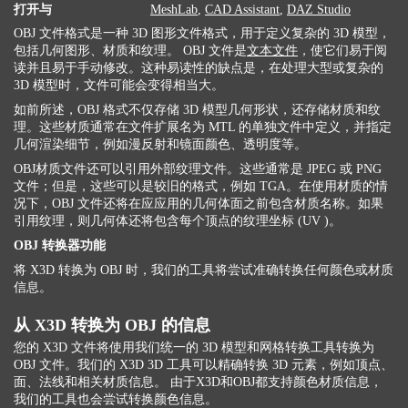
打开与
MeshLab
,
CAD Assistant
,
DAZ Studio
OBJ 文件格式是一种 3D 图形文件格式，用于定义复杂的 3D 模型，
包括几何图形、材质和纹理。 OBJ 文件是
文本文件
，使它们易于阅
读并且易于手动修改。这种易读性的缺点是，在处理大型或复杂的
3D 模型时，文件可能会变得相当大。
如前所述，OBJ 格式不仅存储 3D 模型几何形状，还存储材质和纹
理。这些材质通常在文件扩展名为 MTL 的单独文件中定义，并指定
几何渲染细节，例如漫反射和镜面颜色、透明度等。
OBJ材质文件还可以引用外部纹理文件。这些通常是 JPEG 或 PNG
文件；但是，这些可以是较旧的格式，例如 TGA。在使用材质的情
况下，OBJ 文件还将在应应用的几何体面之前包含材质名称。如果
引用纹理，则几何体还将包含每个顶点的纹理坐标 (UV )。
OBJ 转换器功能
将 X3D 转换为 OBJ 时，我们的工具将尝试准确转换任何颜色或材质
信息。
从 X3D 转换为 OBJ 的信息
您的 X3D 文件将使用我们统一的 3D 模型和网格转换工具转换为
OBJ 文件。我们的 X3D 3D 工具可以精确转换 3D 元素，例如顶点、
面、法线和相关材质信息。 由于X3D和OBJ都支持颜色材质信息，
我们的工具也会尝试转换颜色信息。