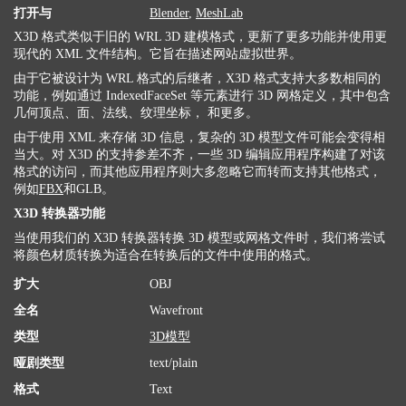
打开与
Blender
,
MeshLab
X3D 格式类似于旧的 WRL 3D 建模格式，更新了更多功能并使用更
现代的 XML 文件结构。它旨在描述网站虚拟世界。
由于它被设计为 WRL 格式的后继者，X3D 格式支持大多数相同的
功能，例如通过 IndexedFaceSet 等元素进行 3D 网格定义，其中包含
几何顶点、面、法线、纹理坐标， 和更多。
由于使用 XML 来存储 3D 信息，复杂的 3D 模型文件可能会变得相
当大。对 X3D 的支持参差不齐，一些 3D 编辑应用程序构建了对该
格式的访问，而其他应用程序则大多忽略它而转而支持其他格式，
例如
FBX
和GLB。
X3D 转换器功能
当使用我们的 X3D 转换器转换 3D 模型或网格文件时，我们将尝试
将颜色材质转换为适合在转换后的文件中使用的格式。
扩大
OBJ
全名
Wavefront
类型
3D模型
哑剧类型
text/plain
格式
Text