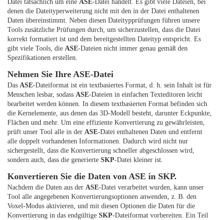
Datei tatsächlich um eine
ASE
-Datei handelt. Es gibt viele Dateien, bei
denen die Dateityperweiterung nicht mit den in der Datei enthaltenen
Daten übereinstimmt. Neben diesen Dateitypprüfungen führen unsere
Tools zusätzliche Prüfungen durch, um sicherzustellen, dass die Datei
korrekt formatiert ist und dem bereitgestellten Dateityp entspricht. Es
gibt viele Tools, die
ASE
-Dateien nicht immer genau gemäß den
Spezifikationen erstellen.
Nehmen Sie Ihre ASE-Datei
Das
ASE
-Dateiformat ist ein textbasiertes Format, d. h. sein Inhalt ist für
Menschen lesbar, sodass
ASE
-Dateien in einfachen Texteditoren leicht
bearbeitet werden können. In diesem textbasierten Format befinden sich
die Kernelemente, aus denen das 3D-Modell besteht, darunter Eckpunkte,
Flächen und mehr. Um eine effiziente Konvertierung zu gewährleisten,
prüft unser Tool alle in der
ASE
-Datei enthaltenen Daten und entfernt
alle doppelt vorhandenen Informationen. Dadurch wird nicht nur
sichergestellt, dass die Konvertierung schneller abgeschlossen wird,
sondern auch, dass die generierte
SKP
-Datei kleiner ist.
Konvertieren Sie die Daten von ASE in SKP.
Nachdem die Daten aus der
ASE
-Datei verarbeitet wurden, kann unser
Tool alle angegebenen Konvertierungsoptionen anwenden, z. B. den
Voxel-Modus aktivieren, und mit diesen Optionen die Daten für die
Konvertierung in das endgültige
SKP
-Dateiformat vorbereiten. Ein Teil