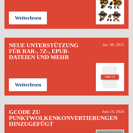
Weiterlesen
NEUE UNTERSTÜTZUNG
Jan. 08, 2025
FÜR RAR-, 7Z-, EPUB-
DATEIEN UND MEHR
Weiterlesen
GCODE ZU
Juni 14, 2024
PUNKTWOLKENKONVERTIERUNGEN
HINZUGEFÜGT