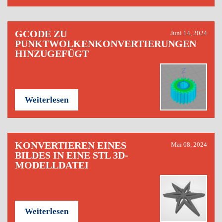
GCODE ZU
Juni 14, 2024
PUNKTWOLKENKONVERTIERUNGEN
HINZUGEFÜGT
Weiterlesen
KONVERTIEREN EINES
Mai 08, 2024
BILDES IN EINE STL 3D-
MODELLDATEI
Weiterlesen