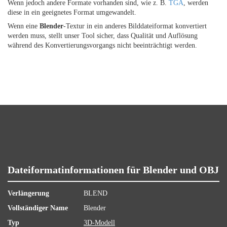
Wenn jedoch andere Formate vorhanden sind, wie z. B.
TGA
, werden
diese in ein geeignetes Format umgewandelt.
Wenn eine
Blender
-Textur in ein anderes Bilddateiformat konvertiert
werden muss, stellt unser Tool sicher, dass Qualität und Auflösung
während des Konvertierungsvorgangs nicht beeinträchtigt werden.
Dateiformatinformationen für Blender und OBJ
Verlängerung
BLEND
Vollständiger Name
Blender
Typ
3D-Modell