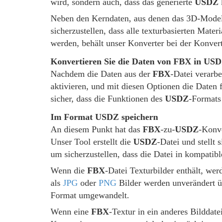
wird, sondern auch, dass das generierte
USDZ
k
Neben den Kerndaten, aus denen das 3D-Modell
sicherzustellen, dass alle texturbasierten Mate
werden, behält unser Konverter bei der Konver
Konvertieren Sie die Daten von FBX in USD
Nachdem die Daten aus der
FBX
-Datei verarb
aktivieren, und mit diesen Optionen die Daten 
sicher, dass die Funktionen des
USDZ
-Formats 
Im Format USDZ speichern
An diesem Punkt hat das
FBX
-zu-
USDZ
-Konve
Unser Tool erstellt die
USDZ
-Datei und stellt
um sicherzustellen, dass die Datei in kompatib
Wenn die
FBX
-Datei Texturbilder enthält, wer
als
JPG
oder
PNG
Bilder werden unverändert ü
Format umgewandelt.
Wenn eine
FBX
-Textur in ein anderes Bilddate