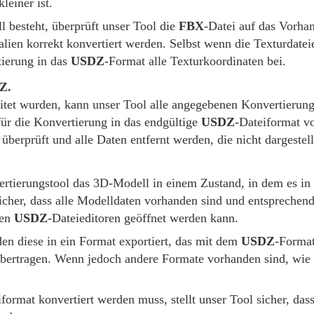
leiner ist.
 besteht, überprüft unser Tool die
FBX
-Datei auf das Vorha
rialien korrekt konvertiert werden. Selbst wenn die Texturdate
tierung in das
USDZ
-Format alle Texturkoordinaten bei.
Z.
eitet wurden, kann unser Tool alle angegebenen Konvertieru
für die Konvertierung in das endgültige
USDZ
-Dateiformat vo
überprüft und alle Daten entfernt werden, die nicht dargeste
rtierungstool das 3D-Modell in einem Zustand, in dem es in
 sicher, dass alle Modelldaten vorhanden sind und entsprechen
len
USDZ
-Dateieditoren geöffnet werden kann.
den diese in ein Format exportiert, das mit dem
USDZ
-Format
bertragen. Wenn jedoch andere Formate vorhanden sind, wie
iformat konvertiert werden muss, stellt unser Tool sicher, d