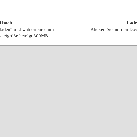
i hoch
Lade
hladen“ und wählen Sie dann
Klicken Sie auf den Do
ateigröße beträgt 300MB.