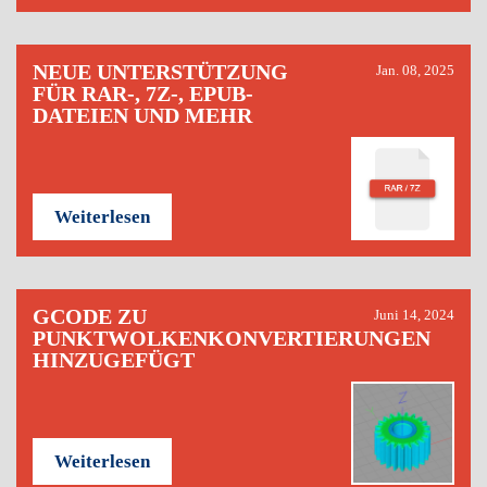
NEUE UNTERSTÜTZUNG
Jan. 08, 2025
FÜR RAR-, 7Z-, EPUB-
DATEIEN UND MEHR
Weiterlesen
GCODE ZU
Juni 14, 2024
PUNKTWOLKENKONVERTIERUNGEN
HINZUGEFÜGT
Weiterlesen