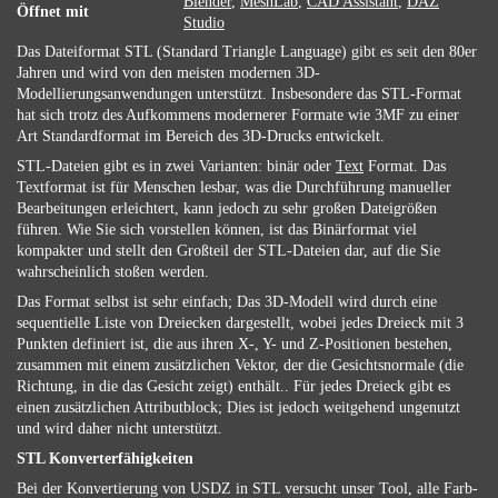
Blender
,
MeshLab
,
CAD Assistant
,
DAZ
Öffnet mit
Studio
Das Dateiformat STL (Standard Triangle Language) gibt es seit den 80er
Jahren und wird von den meisten modernen 3D-
Modellierungsanwendungen unterstützt. Insbesondere das STL-Format
hat sich trotz des Aufkommens modernerer Formate wie 3MF zu einer
Art Standardformat im Bereich des 3D-Drucks entwickelt.
STL-Dateien gibt es in zwei Varianten: binär oder
Text
Format. Das
Textformat ist für Menschen lesbar, was die Durchführung manueller
Bearbeitungen erleichtert, kann jedoch zu sehr großen Dateigrößen
führen. Wie Sie sich vorstellen können, ist das Binärformat viel
kompakter und stellt den Großteil der STL-Dateien dar, auf die Sie
wahrscheinlich stoßen werden.
Das Format selbst ist sehr einfach; Das 3D-Modell wird durch eine
sequentielle Liste von Dreiecken dargestellt, wobei jedes Dreieck mit 3
Punkten definiert ist, die aus ihren X-, Y- und Z-Positionen bestehen,
zusammen mit einem zusätzlichen Vektor, der die Gesichtsnormale (die
Richtung, in die das Gesicht zeigt) enthält.. Für jedes Dreieck gibt es
einen zusätzlichen Attributblock; Dies ist jedoch weitgehend ungenutzt
und wird daher nicht unterstützt.
STL Konverterfähigkeiten
Bei der Konvertierung von USDZ in STL versucht unser Tool, alle Farb-