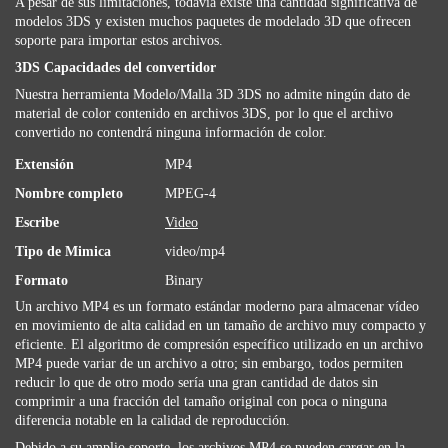
A pesar de sus limitaciones, todavía existe una cantidad significativa de
modelos 3DS y existen muchos paquetes de modelado 3D que ofrecen
soporte para importar estos archivos.
3DS Capacidades del convertidor
Nuestra herramienta Modelo/Malla 3D 3DS no admite ningún dato de
material de color contenido en archivos 3DS, por lo que el archivo
convertido no contendrá ninguna información de color.
Extensión
MP4
Nombre completo
MPEG-4
Escribe
Video
Tipo de Mimica
video/mp4
Formato
Binary
Un archivo MP4 es un formato estándar moderno para almacenar vídeo
en movimiento de alta calidad en un tamaño de archivo muy compacto y
eficiente. El algoritmo de compresión específico utilizado en un archivo
MP4 puede variar de un archivo a otro; sin embargo, todos permiten
reducir lo que de otro modo sería una gran cantidad de datos sin
comprimir a una fracción del tamaño original con poca o ninguna
diferencia notable en la calidad de reproducción.
Debido a su amplio soporte, los archivos MP4 se pueden cargar en la