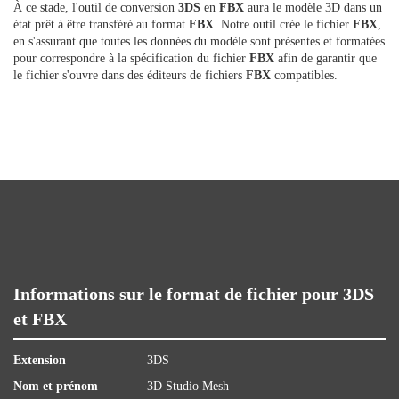
À ce stade, l'outil de conversion
3DS
en
FBX
aura le modèle 3D dans un
état prêt à être transféré au format
FBX
. Notre outil crée le fichier
FBX
,
en s'assurant que toutes les données du modèle sont présentes et formatées
pour correspondre à la spécification du fichier
FBX
afin de garantir que
le fichier s'ouvre dans des éditeurs de fichiers
FBX
compatibles.
Informations sur le format de fichier pour 3DS
et FBX
Extension
3DS
Nom et prénom
3D Studio Mesh